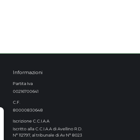
Informazioni
Partita Iva
00216700641
C.F.
80000830648
Iscrizione C.C.I.A.A
Iscritto alla C.C.I.A.A di Avellino R.D.
N° 112797, al tribunale di Av N° 8023