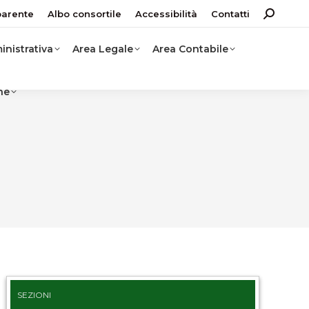
parente
Albo consortile
Accessibilità
Contatti
Search:
nistrativa
Area Legale
Area Contabile
ne
e
SEZIONI