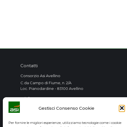
Contatti
Consorzio Asi Avellino
C.da Campo di Fiume, n. 2/A
Loc. Pianodardine - 83100 Avellino
Telefono:
+39 0825 7910
Gestisci Consenso Cookie
PEC:
consorzioasiav@pec.it
Per fornire le migliori esperienze, utilizziamo tecnologie come i cookie