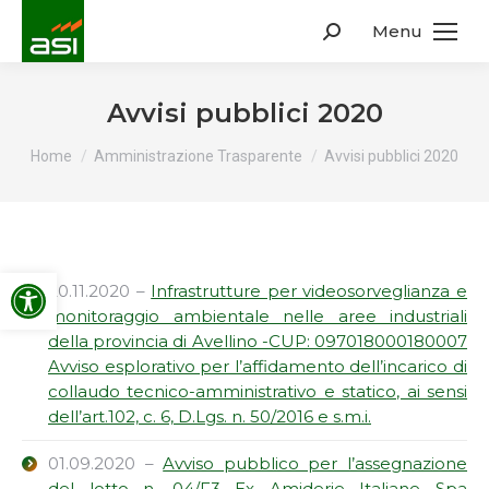
Menu
Search:
Avvisi pubblici 2020
You are here:
Home
Amministrazione Trasparente
Avvisi pubblici 2020
Apri la barra degli strumenti
20.11.2020 –
Infrastrutture per videosorveglianza e
monitoraggio ambientale nelle aree industriali
della provincia di Avellino -CUP: 097018000180007
Avviso esplorativo per l’affidamento dell’incarico di
collaudo tecnico-amministrativo e statico, ai sensi
dell’art.102, c. 6, D.Lgs. n. 50/2016 e s.m.i.
01.09.2020 –
Avviso pubblico per l’assegnazione
del lotto n. 04/F3 Ex Amiderie Italiane Spa