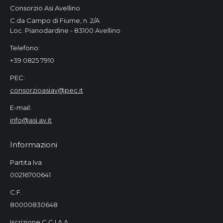
Consorzio Asi Avellino
C.da Campo di Fiume, n. 2/A
Loc. Pianodardine - 83100 Avellino
Telefono:
+39 0825 7910
PEC:
consorzioasiav@pec.it
E-mail:
info@asi.av.it
Informazioni
Partita Iva
00216700641
C.F.
80000830648
Iscrizione C.C.I.A.A