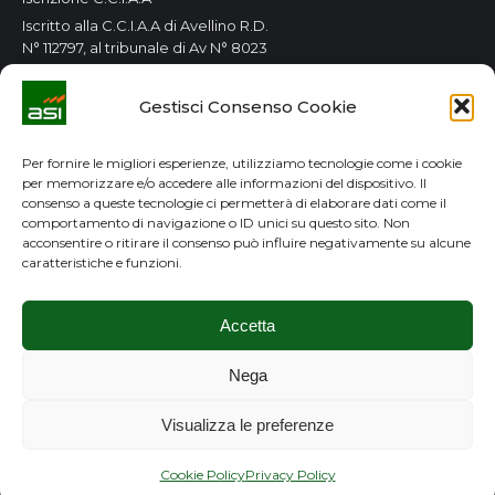
Iscritto alla C.C.I.A.A di Avellino R.D.
N° 112797, al tribunale di Av N° 8023
Orari Consorzio
Gestisci Consenso Cookie
Tutti i giorni 8.00 / 14.00
Lun. e Mer. 8.00 / 14.00-15.00 / 18.00
Per fornire le migliori esperienze, utilizziamo tecnologie come i cookie
per memorizzare e/o accedere alle informazioni del dispositivo. Il
GDPR
consenso a queste tecnologie ci permetterà di elaborare dati come il
comportamento di navigazione o ID unici su questo sito. Non
Privacy Policy
acconsentire o ritirare il consenso può influire negativamente su alcune
caratteristiche e funzioni.
Cookie Policy
Accetta
Nega
Visualizza le preferenze
Copyright ©2020 Consorzio ASI Avellino. All rights
reserved.
Cookie Policy
Privacy Policy
Developed by
Mad Agency