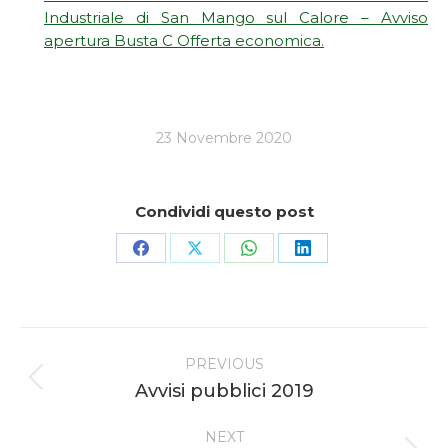
Industriale di San Mango sul Calore – Avviso
apertura Busta C Offerta economica.
23 Novembre 2020
Condividi questo post
Share
Share
Share
Share
on
on
on
on
Facebook
X
WhatsApp
LinkedIn
Post
PREVIOUS
navigation
Previous
Avvisi pubblici 2019
post:
NEXT