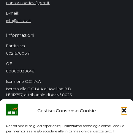
consorzioasiav@pec.it
E-mail:
info@asi.av.it
Informazioni
Partita Iva
00216700641
C.F.
80000830648
Iscrizione C.C.I.A.A
Iscritto alla C.C.I.A.A di Avellino R.D.
N° 112797, al tribunale di Av N° 8023
Orari Consorzio
Gestisci Consenso Cookie
Tutti i giorni 8.00 / 14.00
Lun. e Mer. 8.00 / 14.00-15.00 / 18.00
Per fornire le migliori esperienze, utilizziamo tecnologie come i cookie
per memorizzare e/o accedere alle informazioni del dispositivo. Il