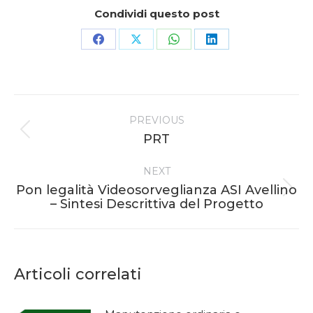
Condividi questo post
Share
Share
Share
Share
on
on
on
on
Facebook
X
WhatsApp
LinkedIn
Post
PREVIOUS
navigation
Previous
PRT
post:
NEXT
Pon legalità Videosorveglianza ASI Avellino
Next
– Sintesi Descrittiva del Progetto
post:
Articoli correlati