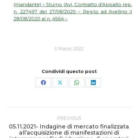
(mandante)
–
Sturno (Av).
Contratto d’Appalto rep.
n.
227
49
7
del
2
7
/
08
/2020
–
R
eg.to
a
d Avellino il
2
8
/
08/2020 al n. 4564
–
3 Marzo 2022
Condividi questo post
Share
Share
Share
Share
on
on
on
on
Facebook
X
WhatsApp
LinkedIn
Post
PREVIOUS
navigation
05.11.2021- Indagine di mercato finalizzata
all’acquisizione di manifestazioni di