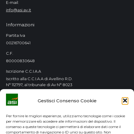
E-mail:
info@asi.av.it
Informazioni
Partita Iva
00216700641
C.F.
80000830648
Iscrizione C.C.I.A.A
Iscritto alla C.C.I.A.A di Avellino R.D.
N° 112797, al tribunale di Av N° 8023
Orari Consorzio
Gestisci Consenso Cookie
Tutti i giorni 8.00 / 14.00
Lun. e Mer. 8.00 / 14.00-15.00 / 18.00
Per fornire le migliori esperienze, utilizziamo tecnologie come i cookie
per memorizzare e/o accedere alle informazioni del dispositivo. Il
GDPR
consenso a queste tecnologie ci permetterà di elaborare dati come il
comportamento di navigazione o ID unici su questo sito. Non