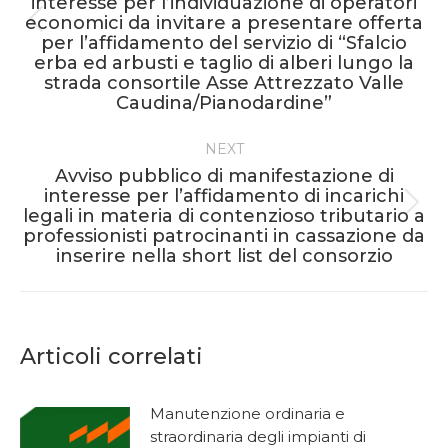
interesse per l’individuazione di operatori
economici da invitare a presentare offerta
Previous
per l’affidamento del servizio di “Sfalcio
post:
erba ed arbusti e taglio di alberi lungo la
strada consortile Asse Attrezzato Valle
Caudina/Pianodardine”
NEXT
Avviso pubblico di manifestazione di
interesse per l’affidamento di incarichi
Next
legali in materia di contenzioso tributario a
professionisti patrocinanti in cassazione da
post:
inserire nella short list del consorzio
Articoli correlati
Manutenzione ordinaria e
straordinaria degli impianti di