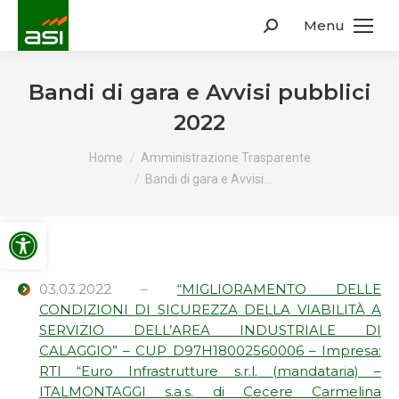
Menu
Search:
Bandi di gara e Avvisi pubblici
2022
You are here:
Home
Amministrazione Trasparente
Bandi di gara e Avvisi…
Apri la barra degli strumenti
03.03.2022 –
“
MIGLIORAMENTO
DELLE
CONDIZIONI
DI
SICUREZZA
DELLA
VIABILITÀ
A
SERVIZIO
DELL’AREA
INDUSTRIALE DI
CALAGGIO”
–
CUP D
97
H18002
560006
–
Impresa:
RTI
“
Euro Infrastrutture s.r.l.
(
m
andataria)
–
ITALMONTAGGI s.a.
s.
di Cecere Carmelina