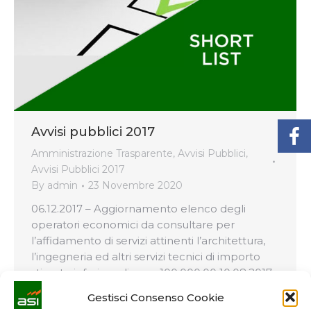
Avvisi pubblici 2017
Amministrazione Trasparente
,
Avvisi Pubblici
,
Avvisi Pubblici 2017
By
admin
23 Novembre 2020
06.12.2017 – Aggiornamento elenco degli
operatori economici da consultare per
l’affidamento di servizi attinenti l’architettura,
l’ingegneria ed altri servizi tecnici di importo
stimato inferiore di euro 100.000,00 10.08.2017
– Manifestazione di interesse finalizzata
Gestisci Consenso Cookie
all’individuazione di operatori economici