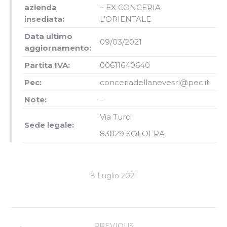
azienda
– EX CONCERIA
insediata:
L’ORIENTALE
Data ultimo
09/03/2021
aggiornamento:
Partita IVA:
00611640640
Pec:
conceriadellanevesrl@pec.it
Note:
–
Via Turci
Sede legale:
83029 SOLOFRA
8 Luglio 2021
Project
PREVIOUS