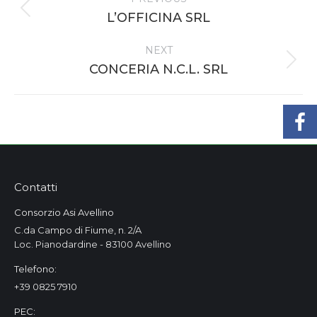
navigation
Previous
L’OFFICINA SRL
project:
NEXT
Next
CONCERIA N.C.L. SRL
project:
Contatti
Consorzio Asi Avellino
C.da Campo di Fiume, n. 2/A
Loc. Pianodardine - 83100 Avellino
Telefono:
+39 0825 7910
PEC: