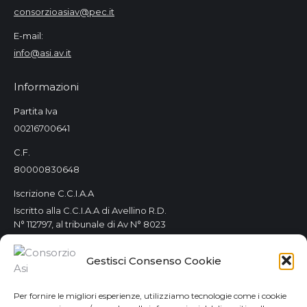
consorzioasiav@pec.it
E-mail:
info@asi.av.it
Informazioni
Partita Iva
00216700641
C.F.
80000830648
Iscrizione C.C.I.A.A
Iscritto alla C.C.I.A.A di Avellino R.D.
N° 112797, al tribunale di Av N° 8023
Orari Consorzio
Gestisci Consenso Cookie
Tutti i giorni 8.00 / 14.00
Lun. e Mer. 8.00 / 14.00-15.00 / 18.00
Per fornire le migliori esperienze, utilizziamo tecnologie come i cookie