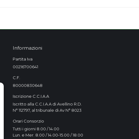
project:
Informazioni
Partita Iva
00216700641
C.F.
80000830648
Iscrizione C.C.I.A.A
Iscritto alla C.C.I.A.A di Avellino R.D.
N° 112797, al tribunale di Av N° 8023
Orari Consorzio
Tutti i giorni 8.00 / 14.00
Lun. e Mer. 8.00 / 14.00-15.00 / 18.00