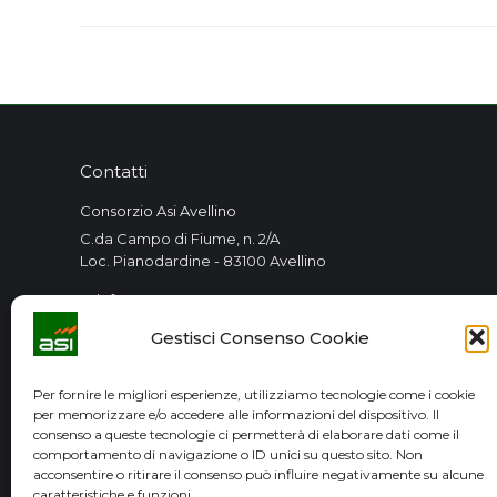
project:
Contatti
Consorzio Asi Avellino
C.da Campo di Fiume, n. 2/A
Loc. Pianodardine - 83100 Avellino
Telefono:
+39 0825 7910
Gestisci Consenso Cookie
PEC:
consorzioasiav@pec.it
Per fornire le migliori esperienze, utilizziamo tecnologie come i cookie
per memorizzare e/o accedere alle informazioni del dispositivo. Il
E-mail:
consenso a queste tecnologie ci permetterà di elaborare dati come il
comportamento di navigazione o ID unici su questo sito. Non
info@asi.av.it
acconsentire o ritirare il consenso può influire negativamente su alcune
caratteristiche e funzioni.