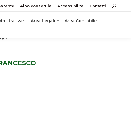
parente
Albo consortile
Accessibilità
Contatti
Search:
nistrativa
Area Legale
Area Contabile
ne
FRANCESCO