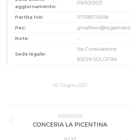
09/03/2021
aggiornamento:
Partita IVA:
0
1
7
68
570
648
Pec:
gmaffeisrl@legalmail.it
Note:
–
Via Consolazione
Sede legale:
83029 SOLOFRA
30 Giugno 2021
Project
PREVIOUS
navigation
Previous
CONCERIA LA PICENTINA
project:
NEXT