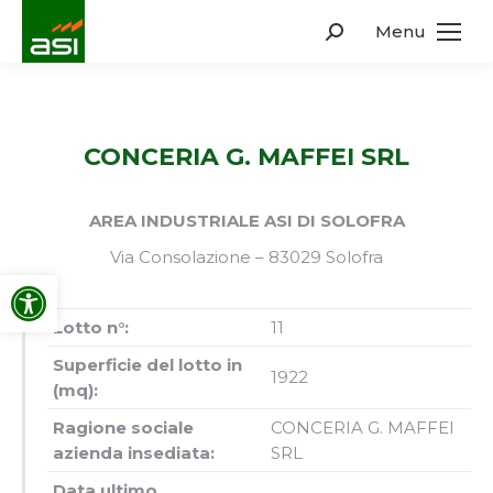
Menu
Search:
CONCERIA G. MAFFEI SRL
AREA INDUSTRIALE ASI DI SOLOFRA
Via Consolazione – 83029 Solofra
Apri la barra degli strumenti
Lotto n°:
11
Superficie del lotto in
1922
(mq):
Ragione sociale
CONCERIA G. MAFFEI
azienda insediata:
SRL
Data ultimo