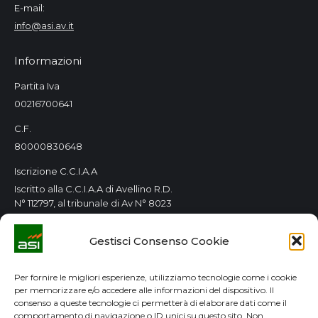
E-mail:
info@asi.av.it
Informazioni
Partita Iva
00216700641
C.F.
80000830648
Iscrizione C.C.I.A.A
Iscritto alla C.C.I.A.A di Avellino R.D.
N° 112797, al tribunale di Av N° 8023
Orari Consorzio
Gestisci Consenso Cookie
Tutti i giorni 8.00 / 14.00
Lun. e Mer. 8.00 / 14.00-15.00 / 18.00
Per fornire le migliori esperienze, utilizziamo tecnologie come i cookie
per memorizzare e/o accedere alle informazioni del dispositivo. Il
GDPR
consenso a queste tecnologie ci permetterà di elaborare dati come il
comportamento di navigazione o ID unici su questo sito. Non