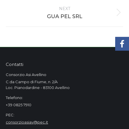
project:
NEXT
Next
GUA PEL SRL
project:
Contatti
Consorzio Asi Avellino
C.da Campo di Fiume, n. 2/A
Loc. Pianodardine - 83100 Avellino
Telefono:
+39 0825 7910
PEC:
consorzioasiav@pec.it