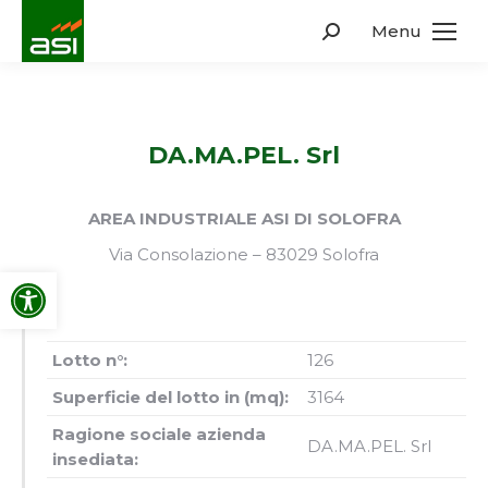
Menu
Search:
DA.MA.PEL. Srl
AREA INDUSTRIALE ASI DI SOLOFRA
Via Consolazione – 83029 Solofra
Apri la barra degli strumenti
Lotto n°:
126
Superficie del lotto in (mq):
3164
Ragione sociale azienda
DA.MA.PEL. Srl
insediata: