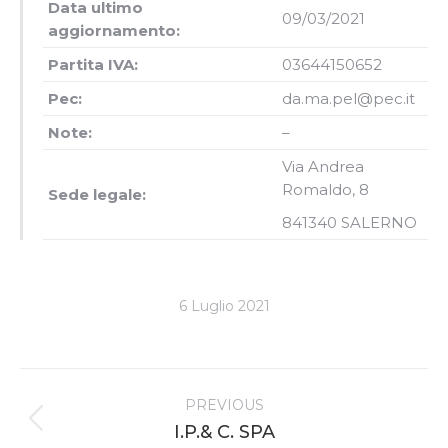
Data ultimo
09/03/2021
aggiornamento:
Partita IVA:
03644150652
Pec:
da.ma.pel@pec.it
Note:
–
Via Andrea
Romaldo, 8
Sede legale:
841340 SALERNO
6 Luglio 2021
Project
PREVIOUS
navigation
Previous
I.P.& C. SPA