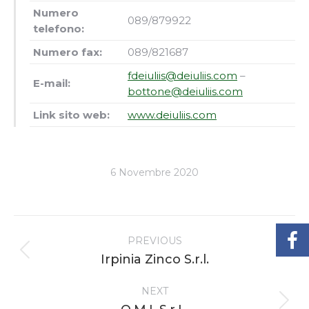
Numero
089/879922
telefono:
Numero fax:
089/821687
fdeiuliis@deiuliis.com
–
E-mail:
bottone@deiuliis.com
Link sito web:
www.deiuliis.com
6 Novembre 2020
Project
PREVIOUS
navigation
Previous
Irpinia Zinco S.r.l.
project:
NEXT
Next