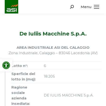
Menu
Search:
De Iuliis Macchine S.p.A.
AREA INDUSTRIALE ASI DEL CALAGGIO
Zona Industriale, Calaggio – 83046 Lacedonia (AV)
Apri la barra degli strumenti
Lotto n°:
6
Sperficie del
18.205
lotto in (mq):
Ragione
sociale
DE IULIIS MACCHINE S.p.A.
azienda
insediata: