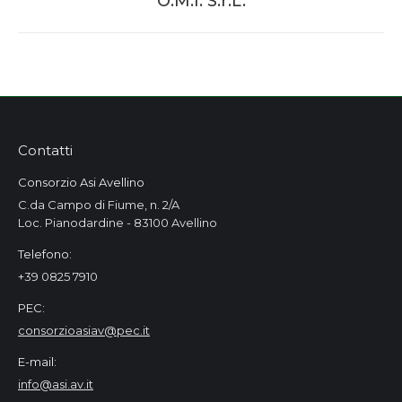
O.M.I. S.r.L.
project:
Contatti
Consorzio Asi Avellino
C.da Campo di Fiume, n. 2/A
Loc. Pianodardine - 83100 Avellino
Telefono:
+39 0825 7910
PEC:
consorzioasiav@pec.it
E-mail:
info@asi.av.it