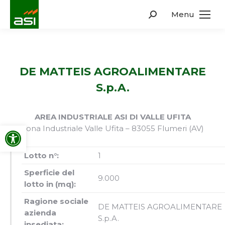
Menu
Search:
DE MATTEIS AGROALIMENTARE
S.p.A.
AREA INDUSTRIALE ASI DI VALLE UFITA
Apri la barra degli strumenti
Zona Industriale Valle Ufita – 83055 Flumeri (AV)
Lotto n°:
1
Sperficie del
9.000
lotto in (mq):
Ragione sociale
DE MATTEIS AGROALIMENTARE
azienda
S.p.A.
insediata: