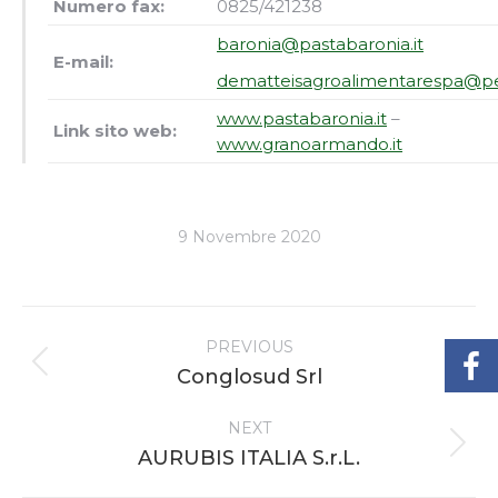
Numero fax:
0825/421238
baronia@pastabaronia.it
E-mail:
dematteisagroalimentarespa@pe
www.pastabaronia.it
–
Link sito web:
www.granoarmando.it
9 Novembre 2020
Project
PREVIOUS
navigation
Previous
Conglosud Srl
project:
NEXT
Next
AURUBIS ITALIA S.r.L.
project: