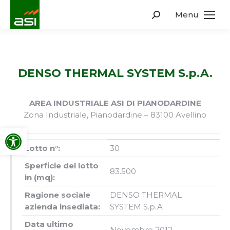
Menu
Search:
DENSO THERMAL SYSTEM S.p.A.
AREA INDUSTRIALE ASI DI PIANODARDINE
Zona Industriale, Pianodardine – 83100 Avellino
Apri la barra degli strumenti
Lotto n°:
30
Sperficie del lotto
83.500
in (mq):
Ragione sociale
DENSO THERMAL
azienda insediata:
SYSTEM S.p.A.
Data ultimo
Novembre 2012