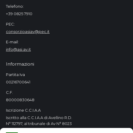
Telefono:
+39 0825 7910
PEC:
consorzioasiav@pec.it
E-mail:
info@asi.av.it
Informazioni
Partita Iva
00216700641
C.F.
80000830648
Iscrizione C.C.I.A.A
Iscritto alla C.C.I.A.A di Avellino R.D.
N° 112797, al tribunale di Av N° 8023