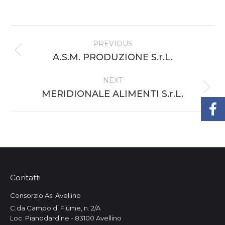
Project
PREVIOUS
navigation
Previous
A.S.M. PRODUZIONE S.r.L.
project:
NEXT
Next
MERIDIONALE ALIMENTI S.r.L.
project:
Contatti
Consorzio Asi Avellino
C.da Campo di Fiume, n. 2/A
Loc. Pianodardine - 83100 Avellino