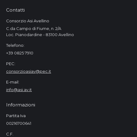
Contatti
Consorzio Asi Avellino
C.da Campo di Fiume, n. 2/A
Loc. Pianodardine - 83100 Avellino
Telefono:
+39 0825 7910
PEC:
consorzioasiav@pec.it
E-mail:
info@asi.av.it
Informazioni
Partita Iva
00216700641
C.F.