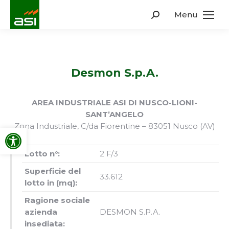
Menu
Search:
Desmon S.p.A.
AREA INDUSTRIALE ASI DI NUSCO-LIONI-
SANT’ANGELO
Zona Industriale, C/da Fiorentine – 83051 Nusco (AV)
Apri la barra degli strumenti
Lotto n°:
2 F/3
Superficie del
33.612
lotto in (mq):
Ragione sociale
azienda
DESMON S.P.A.
insediata: