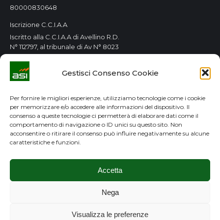
80000830648
Iscrizione C.C.I.A.A
Iscritto alla C.C.I.A.A di Avellino R.D.
N° 112797, al tribunale di Av N° 8023
Orari Consorzio
Gestisci Consenso Cookie
Tutti i giorni 8.00 / 14.00
Lun. e Mer. 8.00 / 14.00-15.00 / 18.00
Per fornire le migliori esperienze, utilizziamo tecnologie come i cookie
per memorizzare e/o accedere alle informazioni del dispositivo. Il
GDPR
consenso a queste tecnologie ci permetterà di elaborare dati come il
comportamento di navigazione o ID unici su questo sito. Non
Privacy Policy
acconsentire o ritirare il consenso può influire negativamente su alcune
caratteristiche e funzioni.
Cookie Policy
Accetta
Nega
Visualizza le preferenze
Copyright ©2020 Consorzio ASI Avellino. All rights