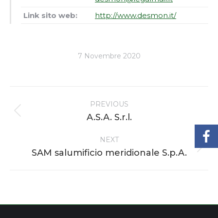
Link sito web:
http://www.desmon.it/
7 Novembre 2020
Project
PREVIOUS
navigation
Previous
A.S.A. S.r.l.
project:
NEXT
Next
SAM salumificio meridionale S.p.A.
project: