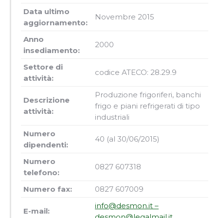
Data ultimo
Novembre 2015
aggiornamento:
Anno
2000
insediamento:
Settore di
codice ATECO: 28.29.9
attività:
Produzione frigoriferi, banchi
Descrizione
frigo e piani refrigerati di tipo
attività:
industriali
Numero
40 (al 30/06/2015)
dipendenti:
Numero
0827 607318
telefono:
Numero fax:
0827 607009
info@desmon.it –
E-mail:
desmon@legalmail.it