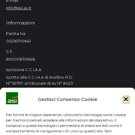
E-mail:
info@asi.av.it
Informazioni
Partita Iva
00216700641
C.F.
80000830648
Iscrizione C.C.I.A.A
Iscritto alla C.C.I.A.A di Avellino R.D.
N° 112797, al tribunale di Av N° 8023
Orari Consorzio
Gestisci Consenso Cookie
Tutti i giorni 8.00 / 14.00
Lun. e Mer. 8.00 / 14.00-15.00 / 18.00
Per fornire le migliori esperienze, utilizziamo tecnologie come i cookie
per memorizzare e/o accedere alle informazioni del dispositivo. Il
GDPR
consenso a queste tecnologie ci permetterà di elaborare dati come il
comportamento di navigazione o ID unici su questo sito. Non
Privacy Policy