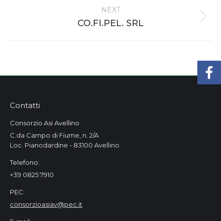
NEXT
Next
CO.FI.PEL. SRL
project:
Contatti
Consorzio Asi Avellino
C.da Campo di Fiume, n. 2/A
Loc. Pianodardine - 83100 Avellino
Telefono:
+39 0825 7910
PEC:
consorzioasiav@pec.it