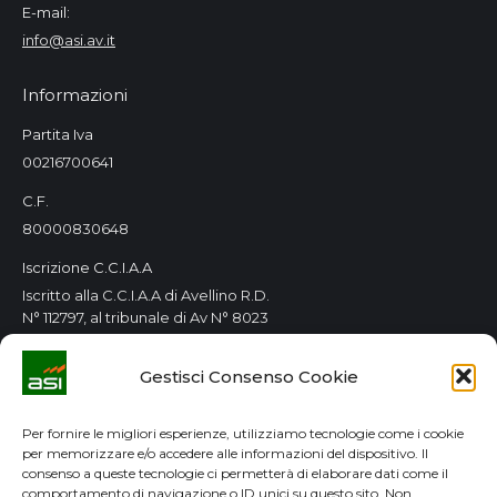
E-mail:
info@asi.av.it
Informazioni
Partita Iva
00216700641
C.F.
80000830648
Iscrizione C.C.I.A.A
Iscritto alla C.C.I.A.A di Avellino R.D.
N° 112797, al tribunale di Av N° 8023
Orari Consorzio
Gestisci Consenso Cookie
Tutti i giorni 8.00 / 14.00
Lun. e Mer. 8.00 / 14.00-15.00 / 18.00
Per fornire le migliori esperienze, utilizziamo tecnologie come i cookie
per memorizzare e/o accedere alle informazioni del dispositivo. Il
GDPR
consenso a queste tecnologie ci permetterà di elaborare dati come il
comportamento di navigazione o ID unici su questo sito. Non