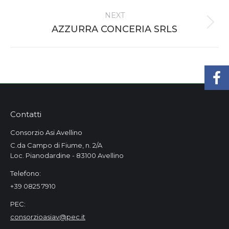
project:
NEXT
Next
AZZURRA CONCERIA SRLS
project:
Contatti
Consorzio Asi Avellino
C.da Campo di Fiume, n. 2/A
Loc. Pianodardine - 83100 Avellino
Telefono:
+39 0825 7910
PEC:
consorzioasiav@pec.it