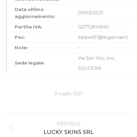
Data ultimo
09/03/2021
aggiornamento:
Partita IVA:
0
27
72810640
Pec:
italpelli11@legalmail.it
Note:
–
Via San Vito, snc
Sede legale:
SOLOFRA
9 Luglio 2021
Project
PREVIOUS
navigation
Previous
LUCKY SKINS SRL