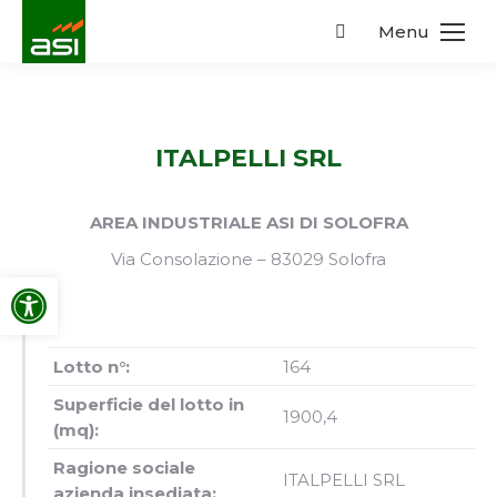
Menu
Search:
ITALPELLI SRL
AREA INDUSTRIALE ASI DI SOLOFRA
Via Consolazione – 83029 Solofra
Apri la barra degli strumenti
Lotto n°:
164
Superficie del lotto in
1900,4
(mq):
Ragione sociale
ITALPELLI SRL
azienda insediata: