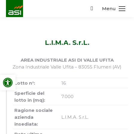
Menu
Search:
L.I.M.A. S.r.L.
AREA INDUSTRIALE ASI DI VALLE UFITA
Zona Industriale Valle Ufita – 83055 Flumeri (AV)
Apri la barra degli strumenti
Lotto n°:
16
Sperficie del
7.000
lotto in (mq):
Ragione sociale
azienda
L.I.M.A. S.r.L.
insediata: