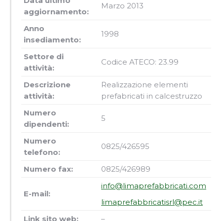
Data ultimo
Marzo 2013
aggiornamento:
Anno
1998
insediamento:
Settore di
Codice ATECO: 23.99
attività:
Descrizione
Realizzazione elementi
attività:
prefabricati in calcestruzzo
Numero
5
dipendenti:
Numero
0825/426595
telefono:
Numero fax:
0825/426989
info@limaprefabbricati.com
E-mail:
limaprefabbricatisrl@pec.it
Link sito web:
–