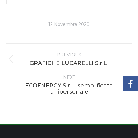
12 Novembre 2020
Project
PREVIOUS
navigation
Previous
GRAFICHE LUCARELLI S.r.L.
project:
NEXT
ECOENERGY S.r.L. semplificata
Next
unipersonale
project: