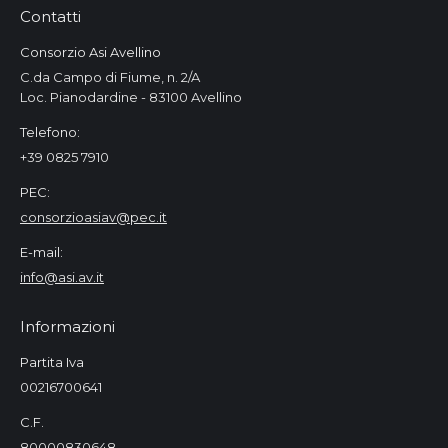
Contatti
Consorzio Asi Avellino
C.da Campo di Fiume, n. 2/A
Loc. Pianodardine - 83100 Avellino
Telefono:
+39 0825 7910
PEC:
consorzioasiav@pec.it
E-mail:
info@asi.av.it
Informazioni
Partita Iva
00216700641
C.F.
80000830648