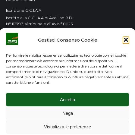
Iscrizione C.C.I.A.A
Iscritto alla C.C.I.A.A di Avellino R.D.
N° 112797, al tribunale di Av N° 8023
Orari Consorzio
Gestisci Consenso Cookie
Tutti i giorni 8.00 / 14.00
Lun. e Mer. 8.00 / 14.00-15.00 / 18.00
Per fornire le migliori esperienze, utilizziamo tecnologie come i cookie
per memorizzare e/o accedere alle informazioni del dispositivo. Il
GDPR
consenso a queste tecnologie ci permetterà di elaborare dati come il
comportamento di navigazione o ID unici su questo sito. Non
Privacy Policy
acconsentire o ritirare il consenso può influire negativamente su alcune
caratteristiche e funzioni.
Cookie Policy
Accetta
Nega
Visualizza le preferenze
Copyright ©2020 Consorzio ASI Avellino. All rights
reserved.