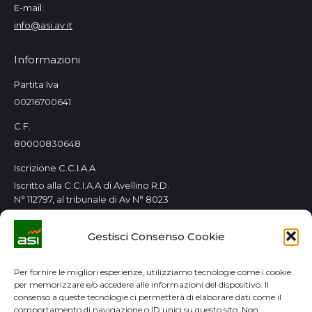
E-mail:
info@asi.av.it
Informazioni
Partita Iva
00216700641
C.F.
80000830648
Iscrizione C.C.I.A.A
Iscritto alla C.C.I.A.A di Avellino R.D.
N° 112797, al tribunale di Av N° 8023
Orari Consorzio
Gestisci Consenso Cookie
Tutti i giorni 8.00 / 14.00
Lun. e Mer. 8.00 / 14.00-15.00 / 18.00
Per fornire le migliori esperienze, utilizziamo tecnologie come i cookie
per memorizzare e/o accedere alle informazioni del dispositivo. Il
GDPR
consenso a queste tecnologie ci permetterà di elaborare dati come il
comportamento di navigazione o ID unici su questo sito. Non