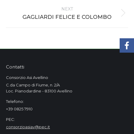
project:
NEXT
Next
GAGLIARDI FELICE E COLOMBO
project:
Contatti
Consorzio Asi Avellino
C.da Campo di Fiume, n. 2/A
Loc. Pianodardine - 83100 Avellino
Telefono:
+39 0825 7910
PEC:
consorzioasiav@pec.it