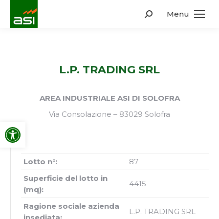
Menu
Search:
L.P. TRADING SRL
AREA INDUSTRIALE ASI DI SOLOFRA
Via Consolazione – 83029 Solofra
Apri la barra degli strumenti
Lotto n°:
87
Superficie del lotto in
4415
(mq):
Ragione sociale azienda
L.P. TRADING SRL
insediata: