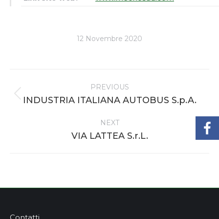
12 Novembre 2020
Project
PREVIOUS
navigation
Previous
INDUSTRIA ITALIANA AUTOBUS S.p.A.
project:
NEXT
Next
VIA LATTEA S.r.L.
project:
Contatti