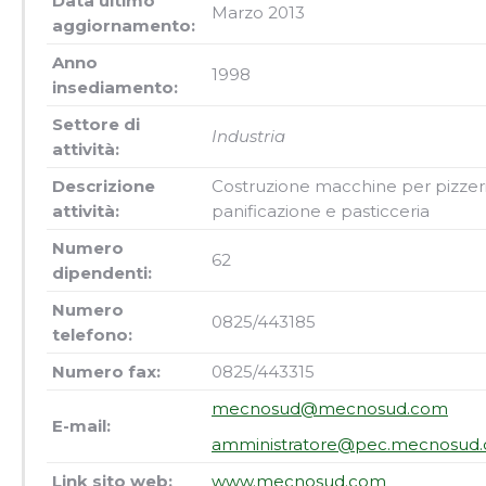
Data ultimo
Marzo 2013
aggiornamento:
Anno
1998
insediamento:
Settore di
Industria
attività:
Descrizione
Costruzione macchine per pizzeri
attività:
panificazione e pasticceria
Numero
62
dipendenti:
Numero
0825/443185
telefono:
Numero fax:
0825/443315
mecnosud@mecnosud.com
E-mail:
amministratore@pec.mecnosud
Link sito web:
www.mecnosud.com