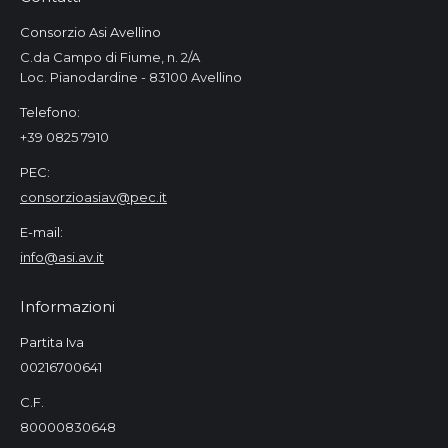
Consorzio Asi Avellino
C.da Campo di Fiume, n. 2/A
Loc. Pianodardine - 83100 Avellino
Telefono:
+39 0825 7910
PEC:
consorzioasiav@pec.it
E-mail:
info@asi.av.it
Informazioni
Partita Iva
00216700641
C.F.
80000830648