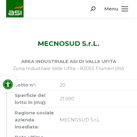
Menu
Search:
MECNOSUD S.r.L.
AREA INDUSTRIALE ASI DI VALLE UFITA
Zona Industriale Valle Ufita – 83055 Flumeri (AV)
Apri la barra degli strumenti
Lotto n°:
20
Sperficie del
21.000
lotto in (mq):
Ragione sociale
azienda
MECNOSUD S.r.L.
insediata: