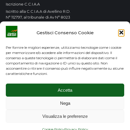
Iscrizione C.C.I.A.A
Iscritto alla C.C.I.A.A di Avellino R.D.
N° 112797, al tribunale di Av N° 8023
Orari Consorzio
Gestisci Consenso Cookie
Tutti i giorni 8.00 / 14.00
Lun. e Mer. 8.00 / 14.00-15.00 / 18.00
Per fornire le migliori esperienze, utilizziamo tecnologie come i cookie
per memorizzare e/o accedere alle informazioni del dispositivo. Il
GDPR
consenso a queste tecnologie ci permetterà di elaborare dati come il
comportamento di navigazione o ID unici su questo sito. Non
Privacy Policy
acconsentire o ritirare il consenso può influire negativamente su alcune
caratteristiche e funzioni.
Cookie Policy
Accetta
Nega
Visualizza le preferenze
Copyright ©2020 Consorzio ASI Avellino. All rights
reserved.
Cookie Policy
Privacy Policy