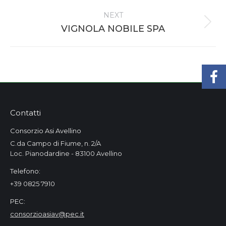
project:
NEXT
Next
VIGNOLA NOBILE SPA
project:
Contatti
Consorzio Asi Avellino
C.da Campo di Fiume, n. 2/A
Loc. Pianodardine - 83100 Avellino
Telefono:
+39 0825 7910
PEC:
consorzioasiav@pec.it