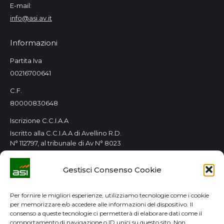
E-mail:
info@asi.av.it
Informazioni
Partita Iva
00216700641
C.F.
80000830648
Iscrizione C.C.I.A.A
Iscritto alla C.C.I.A.A di Avellino R.D.
N° 112797, al tribunale di Av N° 8023
Orari Consorzio
Gestisci Consenso Cookie
Tutti i giorni 8.00 / 14.00
Lun. e Mer. 8.00 / 14.00-15.00 / 18.00
Per fornire le migliori esperienze, utilizziamo tecnologie come i cookie
per memorizzare e/o accedere alle informazioni del dispositivo. Il
GDPR
consenso a queste tecnologie ci permetterà di elaborare dati come il
comportamento di navigazione o ID unici su questo sito. Non