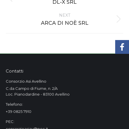
Previous
DL-X SRL
project:
NEXT
Next
ARCA DI NOÈ SRL
project:
Contatti
Consorzio Asi Avellino
C.da Campo di Fiume, n. 2/A
Loc. Pianodardine - 83100 Avellino
Telefono:
+39 0825 7910
PEC:
consorzioasiav@pec.it