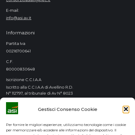
E-mail:
info@asi.av.it
Informazioni
Partita Iva
00216700641
C.F.
80000830648
Iscrizione C.C.I.A.A
Iscritto alla C.C.I.A.A di Avellino R.D.
N° 112797, al tribunale di Av N° 8023
Orari Consorzio
Gestisci Consenso Cookie
Tutti i giorni 8.00 / 14.00
Lun. e Mer. 8.00 / 14.00-15.00 / 18.00
Per fornire le migliori esperienze, utilizziamo tecnologie come i cookie
per memorizzare e/o accedere alle informazioni del dispositivo. Il
GDPR