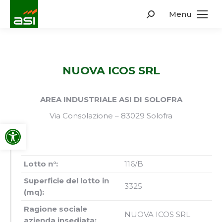
Menu
Search:
NUOVA ICOS SRL
AREA INDUSTRIALE ASI DI SOLOFRA
Via Consolazione – 83029 Solofra
Apri la barra degli strumenti
Lotto n°:
116/B
Superficie del lotto in
3325
(mq):
Ragione sociale
NUOVA ICOS SRL
azienda insediata: