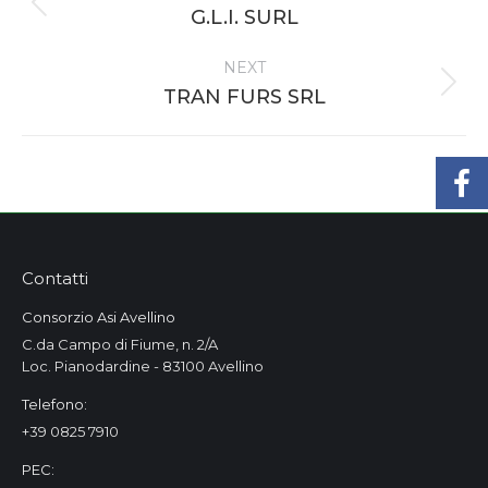
Previous
G.L.I. SURL
project:
NEXT
Next
TRAN FURS SRL
project:
Contatti
Consorzio Asi Avellino
C.da Campo di Fiume, n. 2/A
Loc. Pianodardine - 83100 Avellino
Telefono:
+39 0825 7910
PEC: