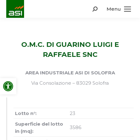
Menu
Search:
O.M.C. DI GUARINO LUIGI E
RAFFAELE SNC
AREA INDUSTRIALE ASI DI SOLOFRA
Apri la barra degli strumenti
Via Consolazione – 83029 Solofra
Lotto n°:
23
Superficie del lotto
3586
in (mq):