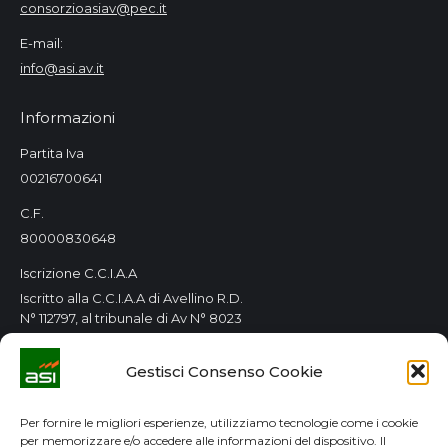
consorzioasiav@pec.it
E-mail:
info@asi.av.it
Informazioni
Partita Iva
00216700641
C.F.
80000830648
Iscrizione C.C.I.A.A
Iscritto alla C.C.I.A.A di Avellino R.D.
N° 112797, al tribunale di Av N° 8023
Orari Consorzio
Gestisci Consenso Cookie
Tutti i giorni 8.00 / 14.00
Lun. e Mer. 8.00 / 14.00-15.00 / 18.00
Per fornire le migliori esperienze, utilizziamo tecnologie come i cookie
per memorizzare e/o accedere alle informazioni del dispositivo. Il
GDPR