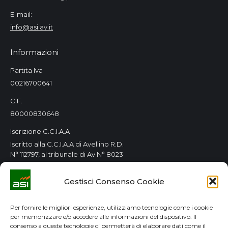
E-mail:
info@asi.av.it
Informazioni
Partita Iva
00216700641
C.F.
80000830648
Iscrizione C.C.I.A.A
Iscritto alla C.C.I.A.A di Avellino R.D.
N° 112797, al tribunale di Av N° 8023
Orari Consorzio
Gestisci Consenso Cookie
Tutti i giorni 8.00 / 14.00
Lun. e Mer. 8.00 / 14.00-15.00 / 18.00
Per fornire le migliori esperienze, utilizziamo tecnologie come i cookie
per memorizzare e/o accedere alle informazioni del dispositivo. Il
GDPR
consenso a queste tecnologie ci permetterà di elaborare dati come il