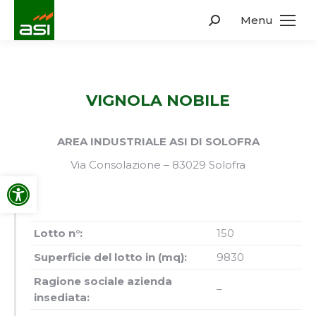
Menu
Search:
VIGNOLA NOBILE
AREA INDUSTRIALE ASI DI SOLOFRA
Via Consolazione – 83029 Solofra
Apri la barra degli strumenti
Lotto n°:
150
Superficie del lotto in (mq):
9830
Ragione sociale azienda
–
insediata: