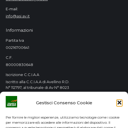
E-mail:
info@asi.av.it
Informazioni
Partita Iva
00216700641
C.F.
80000830648
Iscrizione C.C.I.A.A
Iscritto alla C.C.I.A.A di Avellino R.D.
N° 112797, al tribunale di Av N° 8023
Orari Consorzio
Gestisci Consenso Cookie
Tutti i giorni 8.00 / 14.00
Lun. e Mer. 8.00 / 14.00-15.00 / 18.00
Per fornire le migliori esperienze, utilizziamo tecnologie come i cookie
per memorizzare e/o accedere alle informazioni del dispositivo. Il
GDPR
consenso a queste tecnologie ci permetterà di elaborare dati come il