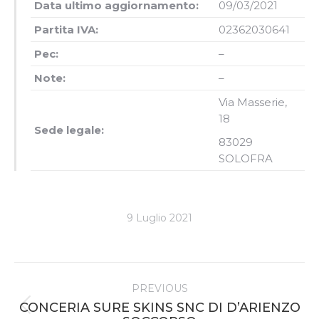
Data ultimo aggiornamento:
09/03/2021
Partita IVA:
02362030641
Pec:
–
Note:
–
Via Masserie,
18
Sede legale:
83029
SOLOFRA
9 Luglio 2021
Project
PREVIOUS
navigation
CONCERIA SURE SKINS SNC DI D’ARIENZO
Previous