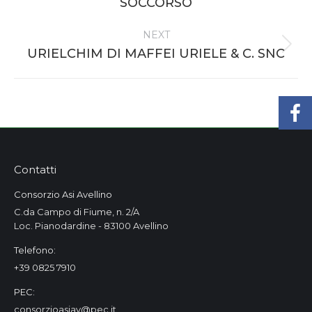
SOCCORSO
project:
NEXT
Next
URIELCHIM DI MAFFEI URIELE & C. SNC
project:
Contatti
Consorzio Asi Avellino
C.da Campo di Fiume, n. 2/A
Loc. Pianodardine - 83100 Avellino
Telefono:
+39 0825 7910
PEC:
consorzioasiav@pec.it