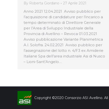
By
Roberta Giordano
27 Aprile 2021
Anno 2021 12.04.2021 Avviso pubblico per
l’acquisizione di candidature per l’incarico a
tempo determinato di Direttore Generale
per l’Area di Sviluppo Industriale della
Provincia di Avellino – Revoca 01.03.2021
Avviso pubblicazione Variante Planimetrica
A.I. Solofra. 24.02.2021 Avviso pubblico per
l’assegnazione del lotto n. 4/F3 ex Amiderie
Italiane Spa dell’area industriale Asi di Nusco
– Lioni-Sant’Angelo…
Copyright ©2020 Consorzio ASI Avellino. All 