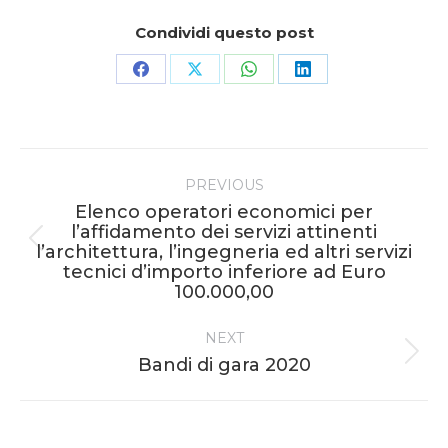
Condividi questo post
Share
Share
Share
Share
on
on
on
on
Facebook
X
WhatsApp
LinkedIn
Post
PREVIOUS
navigation
Elenco operatori economici per
l’affidamento dei servizi attinenti
Previous
l’architettura, l’ingegneria ed altri servizi
tecnici d’importo inferiore ad Euro
post:
100.000,00
NEXT
Next
Bandi di gara 2020
post: