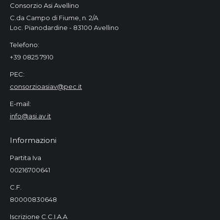
Consorzio Asi Avellino
C.da Campo di Fiume, n. 2/A
Loc. Pianodardine - 83100 Avellino
Telefono:
+39 0825 7910
PEC:
consorzioasiav@pec.it
E-mail:
info@asi.av.it
Informazioni
Partita Iva
00216700641
C.F.
80000830648
Iscrizione C.C.I.A.A