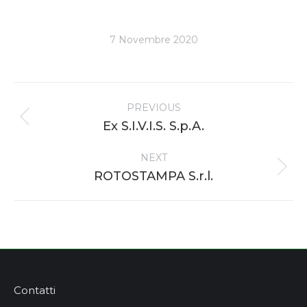
7 Novembre 2020
Project
PREVIOUS
navigation
Previous
Ex S.I.V.I.S. S.p.A.
project:
NEXT
Next
ROTOSTAMPA S.r.l.
project:
Contatti