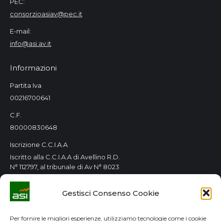
PEC:
consorzioasiav@pec.it
E-mail:
info@asi.av.it
Informazioni
Partita Iva
00216700641
C.F.
80000830648
Iscrizione C.C.I.A.A
Iscritto alla C.C.I.A.A di Avellino R.D.
N° 112797, al tribunale di Av N° 8023
Orari Consorzio
Gestisci Consenso Cookie
Tutti i giorni 8.00 / 14.00
Lun. e Mer. 8.00 / 14.00-15.00 / 18.00
Per fornire le migliori esperienze, utilizziamo tecnologie come i cookie