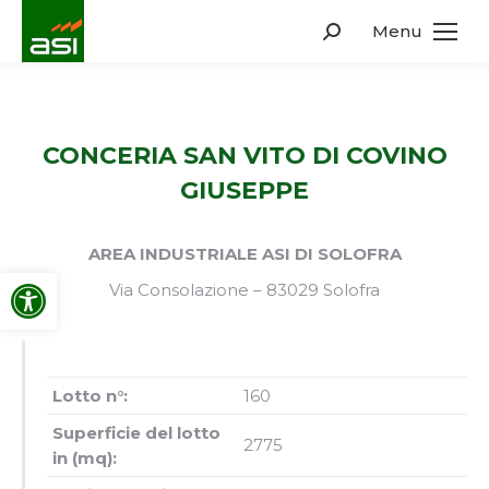
Menu
Search:
CONCERIA SAN VITO DI COVINO
GIUSEPPE
AREA INDUSTRIALE ASI DI SOLOFRA
Apri la barra degli strumenti
Via Consolazione – 83029 Solofra
Lotto n°:
160
Superficie del lotto
2775
in (mq):