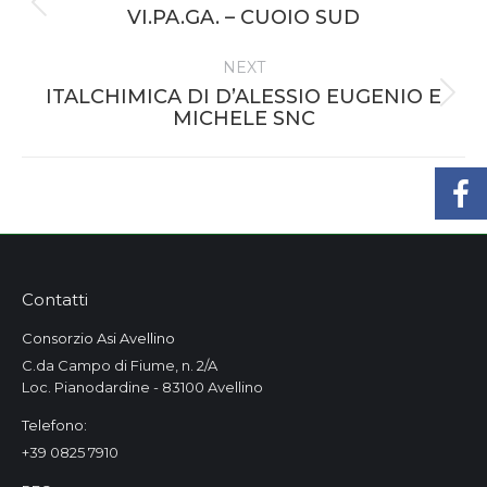
Previous
VI.PA.GA. – CUOIO SUD
project:
NEXT
ITALCHIMICA DI D’ALESSIO EUGENIO E
Next
MICHELE SNC
project:
Contatti
Consorzio Asi Avellino
C.da Campo di Fiume, n. 2/A
Loc. Pianodardine - 83100 Avellino
Telefono:
+39 0825 7910