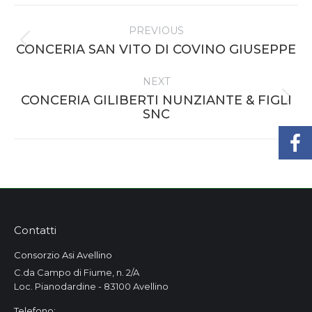
Project
PREVIOUS
navigation
Previous
CONCERIA SAN VITO DI COVINO GIUSEPPE
project:
NEXT
CONCERIA GILIBERTI NUNZIANTE & FIGLI
Next
SNC
project:
Contatti
Consorzio Asi Avellino
C.da Campo di Fiume, n. 2/A
Loc. Pianodardine - 83100 Avellino
Telefono: