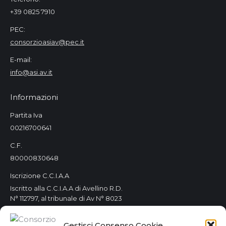
+39 0825 7910
PEC:
consorzioasiav@pec.it
E-mail:
info@asi.av.it
Informazioni
Partita Iva
00216700641
C.F.
80000830648
Iscrizione C.C.I.A.A
Iscritto alla C.C.I.A.A di Avellino R.D.
N° 112797, al tribunale di Av N° 8023
Orari Consorzio
Gestisci Consenso Cookie