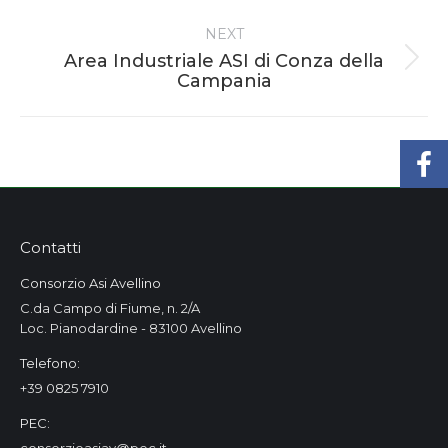
project:
NEXT
Area Industriale ASI di Conza della
Next
Campania
project:
Contatti
Consorzio Asi Avellino
C.da Campo di Fiume, n. 2/A
Loc. Pianodardine - 83100 Avellino
Telefono:
+39 0825 7910
PEC: