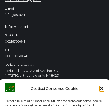
consorzioasiav@pec.it
E-mail:
info@asi.av.it
Informazioni
Partita Iva
00216700641
C.F.
80000830648
Iscrizione C.C.I.A.A
Iscritto alla C.C.I.A.A di Avellino R.D.
N° 112797, al tribunale di Av N° 8023
Orari Consorzio
Gestisci Consenso Cookie
Tutti i giorni 8.00 / 14.00
Lun. e Mer. 8.00 / 14.00-15.00 / 18.00
Per fornire le migliori esperienze, utilizziamo tecnologie come i cookie
per memorizzare e/o accedere alle informazioni del dispositivo. Il
GDPR