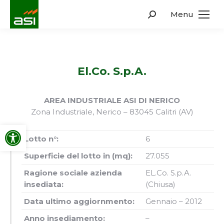
Menu
Search:
El.Co. S.p.A.
AREA INDUSTRIALE ASI DI NERICO
Zona Industriale, Nerico – 83045 Calitri (AV)
Apri la barra degli strumenti
Lotto n°:
6
Superficie del lotto in (mq):
27.055
Ragione sociale azienda
EL.Co. S.p.A.
insediata:
(Chiusa)
Data ultimo aggiornmento:
Gennaio – 2012
Anno insediamento:
–